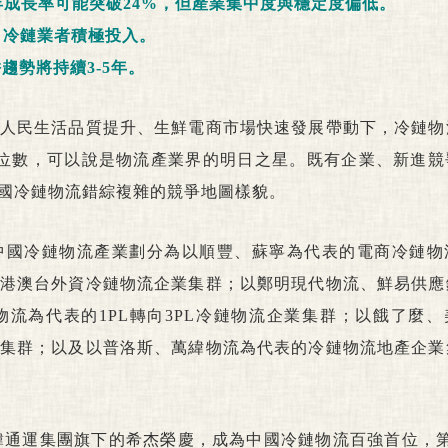
年成長率可能突破24%，但產業集中度與穩定度偏低。
引冷鏈業者積極投入。
趨勢將持續3-5年。
人民生活品質提升、生鮮電商市場快速發展帶動下，冷鏈物
位數，可以說是物流產業界的明日之星。既有企業、新進競
國冷鏈物流錯綜複雜的競爭地圖樣貌。
中國冷鏈物流產業劃分為以順豐、蘇寧為代表的電商冷鏈物
港澳台外資冷鏈物流企業集群；以鄭明現代物流、鮮易供應
流為代表的1PL轉向3PL冷鏈物流企業集群；以餓了麼、
集群；以及以普洛斯、萬緯物流為代表的冷鏈物流地產企業
大韓通運集團旗下的希杰榮慶，成為中國冷鏈物流百強首位，