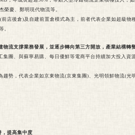
杰榮慶、鄭明現代物流等。
式(前店後倉)及自建前置倉模式為主，前者代表企業如超級物
等。
自建物流支撐業務發展，並逐步轉向第三方開放，產業結構轉
工集團、與蘇寧易購、每日優鮮等電商平台持續加大投入資
趨勢，代表企業如京東物流(京東集團)、光明領鮮物流(光明
併，提高集中度