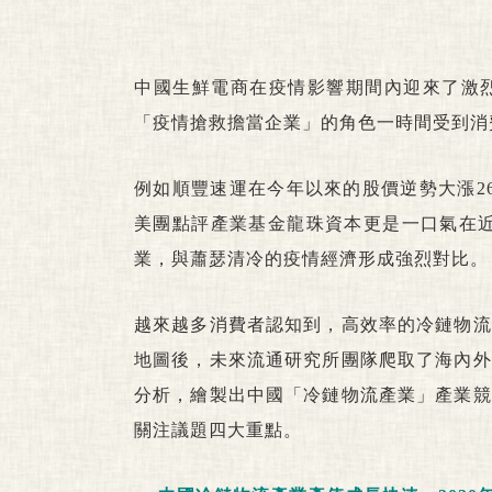
中國生鮮電商在疫情影響期間內迎來了激
「疫情搶救擔當企業」的角色一時間受到消
例如順豐速運在今年以來的股價逆勢大漲26
美團點評產業基金龍珠資本更是一口氣在近
業，與蕭瑟清冷的疫情經濟形成強烈對比。
越來越多消費者認知到，高效率的冷鏈物流
地圖後，未來流通研究所團隊爬取了海內外
分析，繪製出中國「冷鏈物流產業」產業競
關注議題四大重點。