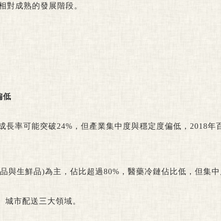
相對成熟的發展階段。
偏低
成長率可能突破24%，但產業集中度與穩定度偏低，2018年
品與生鮮品)為主，佔比超過80%，醫藥冷鏈佔比低，但集
、城市配送三大領域。