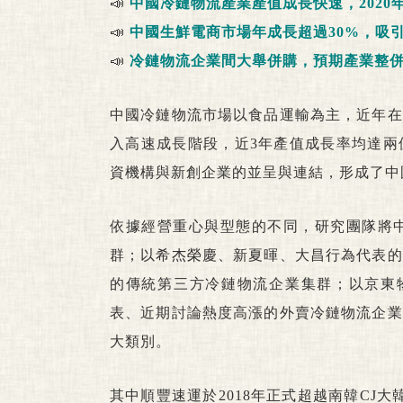
📣
中國冷鏈物流產業產值成長快速，2020
📣
中國生鮮電商市場年成長超過30%，吸
📣
冷鏈物流企業間大舉併購，預期產業整併
中國冷鏈物流市場以食品運輸為主，近年在
入高速成長階段，近3年產值成長率均達兩
資機構與新創企業的並呈與連結，形成了中
依據經營重心與型態的不同，研究團隊將
群；以希杰榮慶、新夏暉、大昌行為代表的
的傳統第三方冷鏈物流企業集群；以京東物
表、近期討論熱度高漲的外賣冷鏈物流企業
大類別。
其中順豐速運於2018年正式超越南韓CJ