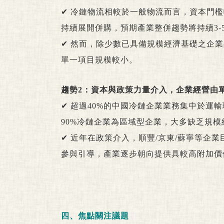
✔ 冷鏈物流相較於一般物流而言，資本門
持續展開併購，預期產業整併趨勢將持續3-
✔ 然而，除少數已具備規模經濟基礎之企
單一項目規模較小。
趨勢2：資本與政策力量介入，企業經營由
✔ 超過40%的中國冷鏈企業業務集中於
90%冷鏈企業為區域型企業，大多缺乏規模
✔ 近年在政策介入，順豐/京東/蘇寧等企
參與引導，產業逐步朝向提供具較高附加價
四、焦點關注議題