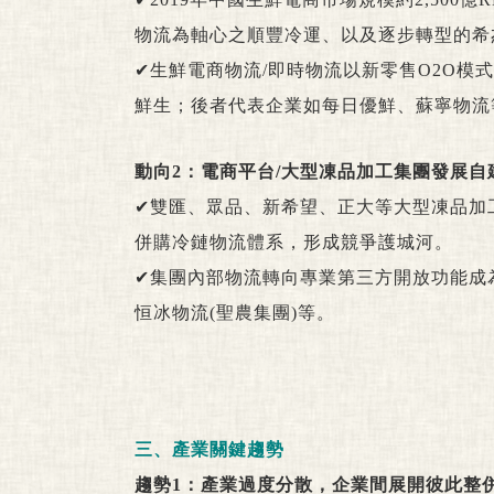
物流為軸心之順豐冷運、以及逐步轉型的希
✔生鮮電商物流/即時物流以新零售O2O模
鮮生；後者代表企業如每日優鮮、蘇寧物流
動向2：電商平台/大型凍品加工集團發展
✔雙匯、眾品、新希望、正大等大型凍品加
併購冷鏈物流體系，形成競爭護城河。
✔集團內部物流轉向專業第三方開放功能成為
恒冰物流(聖農集團)等。
三、產業關鍵趨勢
趨勢1：產業過度分散，企業間展開彼此整