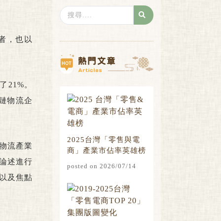
Search
...
者，也以
了21%。
鏈物流企
2025台灣「零售與電
物流產業
商」產業市佔率英雄榜
論述進行
posted on 2026/07/14
以及焦點