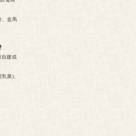
種、盒馬
變
源自建或
乳業)、