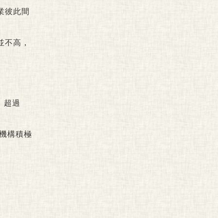
業彼此間
並不高，
。超過
本機構積極