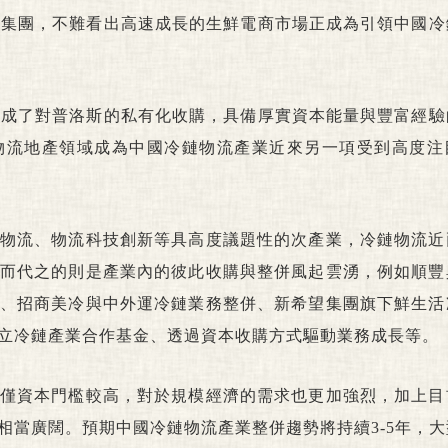
京東集團，不難看出高速成長的生鮮電商市場正成為引領中國
團完成了對普洛斯的私有化收購，具備厚實資本能量與豐富經
物流地產領域成為中國冷鏈物流產業近來另一項受到高度注
物流、物流科技創新等具高度議題性的次產業，冷鏈物流近
而代之的則是產業內的彼此收購與整併風起雲湧，例如順豐
、招商美冷與中外運冷鏈業務整併、新希望集團旗下鮮生活
立冷鏈產業合作基金、透過資本收購方式驅動業務成長等。
僅資本門檻較高，對於規模經濟的需求也更加強烈，加上目
相當廣闊。預期中國冷鏈物流產業整併趨勢將持續3-5年，