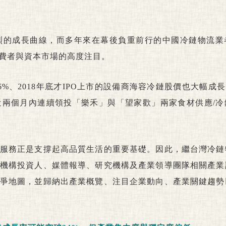
烈的成長曲線，而多年來在幕後負重前行的中國冷鏈物流業
費者與資本市場的高度注目。
%、2018年底才IPO上市的設備商海容冷鏈股價也大幅成長
兩個月內連續領投「樂禾」與「望家歡」兩家食材供應/冷
服務正是支撐起高品質生活的重要基礎。因此，繼台灣冷鏈
機構投資人、媒體報導、研究機構及產業領導團隊相關產業
爭地圖，並歸納出產業概覽、注目企業動向、產業關鍵趨勢