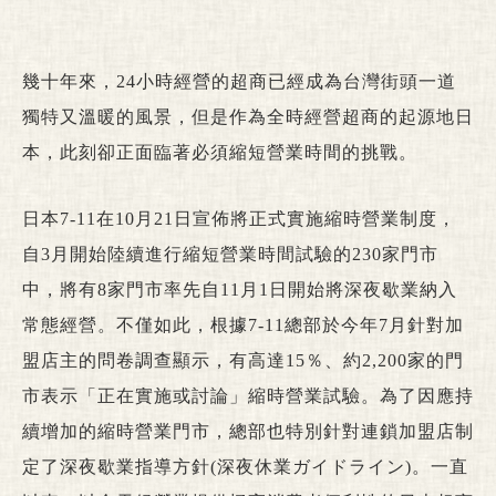
幾十年來，24小時經營的超商已經成為台灣街頭一道
獨特又溫暖的風景，但是作為全時經營超商的起源地日
本，此刻卻正面臨著必須縮短營業時間的挑戰。
日本7-11在10月21日宣佈將正式實施縮時營業制度，
自3月開始陸續進行縮短營業時間試驗的230家門市
中，將有8家門市率先自11月1日開始將深夜歇業納入
常態經營。不僅如此，根據7-11總部於今年7月針對加
盟店主的問卷調查顯示，有高達15％、約2,200家的門
市表示「正在實施或討論」縮時營業試驗。為了因應持
續增加的縮時營業門市，總部也特別針對連鎖加盟店制
定了深夜歇業指導方針(深夜休業ガイドライン)。一直