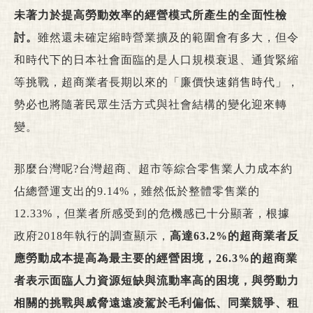
未著力於提高勞動效率的經營模式所產生的全面性檢
討。
雖然還未確定縮時營業擴及的範圍會有多大，但令
和時代下的日本社會面臨的是人口規模衰退、通貨緊縮
等挑戰，超商業者長期以來的「廉價快速銷售時代」，
勢必也將隨著民眾生活方式與社會結構的變化迎來轉
變。
那麼台灣呢?台灣超商、超市等綜合零售業人力成本約
佔總營運支出的9.14%，雖然低於整體零售業的
12.33%，但業者所感受到的危機感已十分顯著，根據
政府2018年執行的調查顯示，
高達63.2%的超商業者反
應勞動成本提高為最主要的經營困境，26.3%的超商業
者表示面臨人力資源短缺與流動率高的困境，與勞動力
相關的挑戰與威脅遠遠凌駕於毛利偏低、同業競爭、租