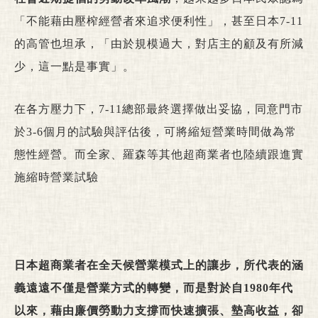
「不能藉由壓榨經營者來追求便利性」，甚至日本7-11
的高管也坦承，「由於規模過大，對店主的顧及有所減
少，這一點是事實」。
在各方壓力下，7-11總部最終選擇做出妥協，同意門市
於3-6個月的試驗與評估後，可將縮短營業時間做為常
態性經營。而全家、羅森等其他超商業者也陸續跟進實
施縮時營業試驗
日本超商業者在全天候營業模式上的讓步，所代表的涵
義遠遠不僅是營業方式的轉變，而是對於自1980年代
以來，藉由廉價勞動力支撐而快速擴張、墊高收益，卻