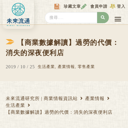
Skip
珍藏文章
會員申請
登入
to
content
Search
...
產業情報
產業數據庫
商圈資料庫
圖解情報庫
關於我們
Locat
【商業數據解讀】過勞的代價：
消失的深夜便利店
2019 / 10 / 25
生活產業
,
產業情報
,
零售產業
未來流通研究所 | 商業情報資訊站
產業情報
生活產業
【商業數據解讀】過勞的代價：消失的深夜便利店