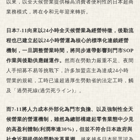
以來，以全天候營業提供極高消費者便利性的日本超商
業務模式，將在令和元年迎來轉折。
日本7-11向來以24小時全天候營業為經營特徵，後勤流
程也已建立起以24小時營運為核心的標準化連鎖經營
機制，一旦調整營業時間，將同步連帶影響到門市SOP
作業與後勤供應鏈運作。
然而在勞動力嚴重不足、夜間
人手招募不易等挑戰下，許多加盟店主為達成24小時
營業的規範，工時已遠超過厚生勞動省的法定工時，觸
及「過勞死線(過労死ライン)」。
而7-11將人力成本外部化為門市負擔、以及強制性全天
候營業的營運機制，雖然為總部構建起零售業態中少見
的高盈利體制(利潤率達30%)，但並不符合日本政府與
社會近期提倡的勞動改革風潮
，越來越多日本民眾認為