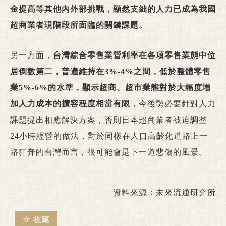
金提高等其他內外部挑戰，顯然支絀的人力已成為我國
超商業者現階段所面臨的關鍵課題。
另一方面，
台灣綜合零售業營利率在各項零售業態中位
居倒數第二，普遍維持在3%-4%之間，低於整體零售
業5%-6%的水準，顯示超商、超市業態對於大幅度增
加人力成本的擴容程度相當有限
，今後勢必要針對人力
課題提出相應解決方案，否則日本超商業者被迫調整
24小時經營的做法，對於同樣在人口高齡化道路上一
路狂奔的台灣而言，很可能會是下一道悲傷的風景。
資料來源：未來流通研究所
收藏