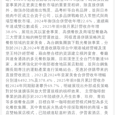
宴事業跨足更廣泛餐飲市場的重要里程碑。除直接併購
外，御嵿亦陸續推出鴨覓、晶粵軒等自有品牌，並與日本
燒肉牛匠成立合資子公司，以多品牌戰略切入常態式與商
場型餐飲市場。2024年御嵿合併營收年增22.6%，連續兩
年達成雙位數成長，2025年前8個月累計營收亦年增
38.0%，展現出其以宴會事業、高價餐飲及商場型餐廳為
三大營運主軸的轉型營運效益。 同樣透過併購策略跨足
餐飲領域的皇家美食，為台鋼集團旗下觀光餐旅事業，分
別於2021及2024年透過收購取得台中潮港城經營權及漢
堡王特許經營權，藉由整合標的資源建立橫跨宴會、餐廳
與速食通路的多元餐飲版圖。目前漢堡王全台門市數達98
家，未來將強化於中南部都會地區展店動能，並與台鋼集
團長期專注的運動產業進行策略結合。受惠於併購帶來的
直接營收挹注，2021及2024年皇家美食合併營收年增幅
分別達6492.3%及378.4%，2025年前8個月累計營收亦
較2024年同期顯著攀升69.7%，明確展現出外部成長策略
對於快速擴張與放大營運規模的槓桿效果。 主營咖啡館
事業的路易莎於2025年陸續併入丹生炊事、玖仰、青焰
等多個餐食品牌，目標自單一咖啡館經營模式轉型為多元
化餐飲集團。其中青焰炭火熟成牛排採取獨特的商場＋飯
店雙軸展店模式，已陸續進駐嘉軒酒店、伊普索酒店、美