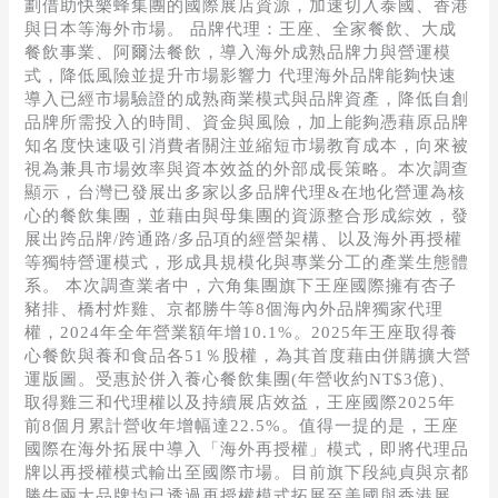
劃借助快樂蜂集團的國際展店資源，加速切入泰國、香港
與日本等海外市場。 品牌代理：王座、全家餐飲、大成
餐飲事業、阿爾法餐飲，導入海外成熟品牌力與營運模
式，降低風險並提升市場影響力 代理海外品牌能夠快速
導入已經市場驗證的成熟商業模式與品牌資產，降低自創
品牌所需投入的時間、資金與風險，加上能夠憑藉原品牌
知名度快速吸引消費者關注並縮短市場教育成本，向來被
視為兼具市場效率與資本效益的外部成長策略。本次調查
顯示，台灣已發展出多家以多品牌代理&在地化營運為核
心的餐飲集團，並藉由與母集團的資源整合形成綜效，發
展出跨品牌/跨通路/多品項的經營架構、以及海外再授權
等獨特營運模式，形成具規模化與專業分工的產業生態體
系。 本次調查業者中，六角集團旗下王座國際擁有杏子
豬排、橋村炸雞、京都勝牛等8個海內外品牌獨家代理
權，2024年全年營業額年增10.1%。2025年王座取得養
心餐飲與養和食品各51％股權，為其首度藉由併購擴大營
運版圖。受惠於併入養心餐飲集團(年營收約NT$3億)、
取得雞三和代理權以及持續展店效益，王座國際2025年
前8個月累計營收年增幅達22.5%。值得一提的是，王座
國際在海外拓展中導入「海外再授權」模式，即將代理品
牌以再授權模式輸出至國際市場。目前旗下段純貞與京都
勝牛兩大品牌均已透過再授權模式拓展至美國與香港展