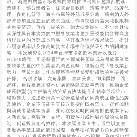
戰。 為應對內需市場規模的結構性限制與日趨激烈的產
業競爭，部分業者著手採取合併收購、策略聯盟、品牌代
理、多角化營運、海外布局等外部成長策略，藉由納入外
部資源加速建立新的成長曲線，作為突破內需天花板限制
的重要箭頭。值得一提的是，除大型集團外，不少兼具決
策彈性與資本實力的中型餐飲業者更加重視能夠發揮高度
槓桿效益的外部成長策略，將其視為彌補布局缺口、提升
市場滲透率以及拉高於資本市場中估值與吸引力的關鍵策
略。 本次研究以2024年台灣市場餐飲本業營收低於
NT$40億元、但憑藉靈活的外部成長策略成為餐飲產業重
要競爭力量的中型業者為調查範疇，繪製台灣「餐飲業新
勢力」產業地圖，作為觀察整體產業變動趨勢的重要參考
依據。 合併收購：六角集團、皇家美食、御嵿國際、路
易莎、迷客夏應用資本併購策略建立新事業體，推動企業
成長轉型 資本併購有助於業者快速提升市佔率並增強市
場影響力，透過收購具一定營運基礎的同業或互補性品牌
及通路，企業不僅能夠直接取得標的既有營收、營運據點
與消費者基礎等資源，亦可在較短時間與相對低成本下切
入新市場，突破單一品牌、消費族群或區域市場的成長限
制，創造投資組合效應。 本次調查業者中，過往以宴會
餐廳為事業主體的御嵿國際，近年積極實施多角化經營策
略。2024年透過收購取得海峽會62.5%股權，為御嵿自婚