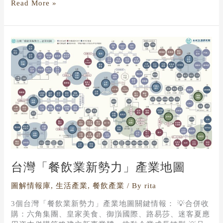
Read More »
台
灣
「餐
飲
業
新
勢
力」
產
業
地
圖
台灣「餐飲業新勢力」產業地圖
圖解情報庫
,
生活產業
,
餐飲產業
/ By
rita
3個台灣「餐飲業新勢力」產業地圖關鍵情報： 💡合併收
購：六角集團、皇家美食、御嵿國際、路易莎、迷客夏應