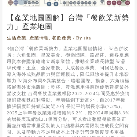
業
新
【產業地圖圖解】台灣「餐飲業新勢
勢
力」
力」產業地圖
產
業
生活產業
,
產業情報
,
餐飲產業
/ By
rita
地
3個台灣「餐飲業新勢力」產業地圖關鍵情報： 💡合併收
圖
購：六角集團、皇家美食、御嵿國際、路易莎、迷客夏應
用資本併購策略建立新事業體，推動企業成長轉型 💡品
牌代理：王座、全家餐飲、大成餐飲事業、阿爾法餐飲，
導入海外成熟品牌力與營運模式，降低風險並提升市場影
響力 💡海外布局&異業整合：聯發國際、揚秦、六角積極
拓展海外市場版圖；乾杯、豊漁應用供應鏈優勢建構業外
營收支柱 台灣餐飲產業規模除2022-2024年間受惠於疫情
後消費復甦紅利帶動、年增幅創下新高外，自2017年後
擴張幅度即持續低於近20年長期平均增長水準(7.2%)。
2025上半年餐飲業規模增幅約6.2%，較2024年同期8.3%
的增長表現縮減2.1個百分點。可以看出整體餐飲產業正
面臨終端需求量受制於人口結構與內需限制致成長空間有
限、以及勞動力不足與成本上升提升營運難度等多重挑