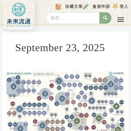
Skip
珍藏文章
會員申請
登入
to
content
Search
...
產業情報
產業數據庫
商圈資料庫
圖解情報庫
關於我們
Locat
September 23, 2025
【產
業
地
圖
圖
解】
台
灣
「餐
飲