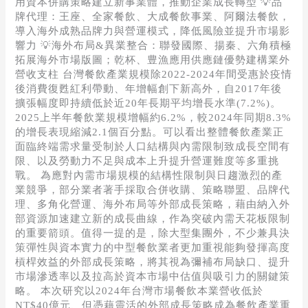
用資本併購策略建立新事業體，推動企業成長轉型 💡品
牌代理：王座、全家餐飲、大成餐飲事業、阿爾法餐飲，
導入海外成熟品牌力與營運模式，降低風險並提升市場影
響力 💡海外布局&異業整合：聯發國際、揚秦、六角積極
拓展海外市場版圖；乾杯、豊漁應用供應鏈優勢建構業外
營收支柱 台灣餐飲產業規模除2022-2024年間受惠於疫情
後消費復甦紅利帶動、年增幅創下新高外，自2017年後
擴張幅度即持續低於近20年長期平均增長水準(7.2%)。
2025上半年餐飲業規模增幅約6.2%，較2024年同期8.3%
的增長表現縮減2.1個百分點。可以看出整體餐飲產業正
面臨終端需求量受制於人口結構與內需限制致成長空間有
限、以及勞動力不足與成本上升提升營運難度等多重挑
戰。 為應對內需市場規模的結構性限制與日趨激烈的產
業競爭，部分業者著手採取合併收購、策略聯盟、品牌代
理、多角化營運、海外布局等外部成長策略，藉由納入外
部資源加速建立新的成長曲線，作為突破內需天花板限制
的重要箭頭。值得一提的是，除大型集團外，不少兼具決
策彈性與資本實力的中型餐飲業者更加重視能夠發揮高度
槓桿效益的外部成長策略，將其視為彌補布局缺口、提升
市場滲透率以及拉高於資本市場中估值與吸引力的關鍵策
略。 本次研究以2024年台灣市場餐飲本業營收低於
NT$40億元、但憑藉靈活的外部成長策略成為餐飲產業重