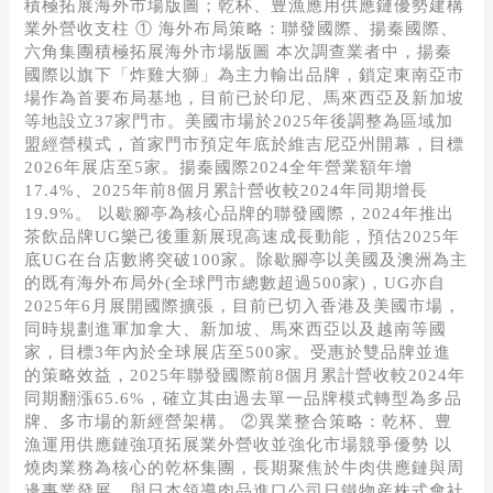
積極拓展海外市場版圖；乾杯、豊漁應用供應鏈優勢建構
業外營收支柱 ① 海外布局策略：聯發國際、揚秦國際、
六角集團積極拓展海外市場版圖 本次調查業者中，揚秦
國際以旗下「炸雞大獅」為主力輸出品牌，鎖定東南亞市
場作為首要布局基地，目前已於印尼、馬來西亞及新加坡
等地設立37家門市。美國市場於2025年後調整為區域加
盟經營模式，首家門市預定年底於維吉尼亞州開幕，目標
2026年展店至5家。揚秦國際2024全年營業額年增
17.4%、2025年前8個月累計營收較2024年同期增長
19.9%。 以歇腳亭為核心品牌的聯發國際，2024年推出
茶飲品牌UG樂己後重新展現高速成長動能，預估2025年
底UG在台店數將突破100家。除歇腳亭以美國及澳洲為主
的既有海外布局外(全球門市總數超過500家)，UG亦自
2025年6月展開國際擴張，目前已切入香港及美國市場，
同時規劃進軍加拿大、新加坡、馬來西亞以及越南等國
家，目標3年內於全球展店至500家。受惠於雙品牌並進
的策略效益，2025年聯發國際前8個月累計營收較2024年
同期翻漲65.6%，確立其由過去單一品牌模式轉型為多品
牌、多市場的新經營架構。 ②異業整合策略：乾杯、豊
漁運用供應鏈強項拓展業外營收並強化市場競爭優勢 以
燒肉業務為核心的乾杯集團，長期聚焦於牛肉供應鏈與周
邊事業發展，與日本領導肉品進口公司日鐵物産株式會社