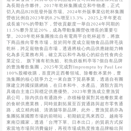
為長期合作夥伴。2017年乾杯集團成立和牛物產，正式
切入肉品B2B批發外販市場。2024年外販事業佔乾杯集團
營收比例自2023年的8.2%增至13.3%，2025上半年更在
成長逾70%的帶動下，營收貢獻度一舉自2024年同期的
11.5%攀升至近20%，成為帶動集團營收增長的重要引
擎。2020年乾杯集團推出自有電商平台乾杯超市，將旗
下商品推向零售市場，並於同年度成立寵物食品品牌毛孩
乾杯，跨足寵物食品市場，透過將核心肉品供應鏈能力轉
化為多元業務布局，確立其以和牛為核心的綜合性食肉企
業定位。 旗下擁有初魚鮨、初魚鉄板料亭等7個自有品牌
的豊漁餐飲集團，2025年完成對Impromptu by Paul Lee
100%股權收購，首度跨足西餐領域。除餐飲本業外，豊
漁集團的核心競爭力之一來自旗下貿易事業，透過自有團
隊建立跨國採購網絡，在日本和牛、水產品、酒類方面均
具備自主進口與穩定供應優勢。2023年豊漁成立豊漁貿
易公司，除內供自有通路外，亦積極發展對其他餐飲業者
的食材供應業務，同時規劃拓展至百貨通路與超市零售通
路，成立精肉鋪、清酒舖等新品牌。此外，豊漁貿易亦為
集團拓展國際市場的前哨站，初期鎖定馬來西亞、越南等
東南亞國家，透過「台灣下單、日本出口」的貿易方式探
索當地市場與消費偏好，再視市場成熟度推進品牌輸出與