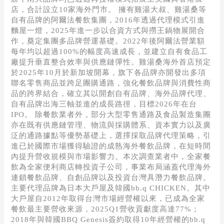
店，合計設立10家海外門市。 擁有雞湯大叔、雞湯桑等
自有品牌的阿爾法餐飲集團，2016年透過代理模式引進
麵屋一燈，2025年進一步以合資方式與撈王鍋物展開合
作，奠定集團多品牌營運基礎。2022年後阿爾法營業額
每年均以超過100%的幅度高速成長，並建立自有食品工
廠提升垂直整合效率與供應鏈彈性。雞湯桑海外首店預定
於2025年10月於新加坡開幕，旗下各品牌亦開發出多項
聯名零售商品並跨足團購通路，強化餐飲品牌與消費性商
品的跨界結合，確立其以開創自有品牌、海外品牌代理、
自有品牌出海三軸並進的成長路徑，目標2026年在台
IPO。 除餐飲業者外，部分大型零售通路及食品製造集團
亦在既有供應鏈管理、物流與採購體系、資本實力以及廣
泛的通路據點等優勢基礎上，選擇採取品牌代理策略，引
進已於國際市場獲得驗證的成熟海外餐飲品牌，在短時間
內提升營收規模與市場影響力。本次調查業者中，全家餐
飲為全家便利商店轉投資子公司，事業布局涵蓋代理海外
連鎖餐飲品牌、自創品牌以及投資台灣具潛力餐飲品牌。
主要代理品牌為日本大戶屋及韓國bb.q CHICKEN。其中
大戶屋自2012年取得台灣市場經營權以來，已成為全家
餐飲最主要營收來源，2025Q1營收貢獻度高達77%；
2018年與韓國BBQ Genesis簽約取得10年經營權的bb.q