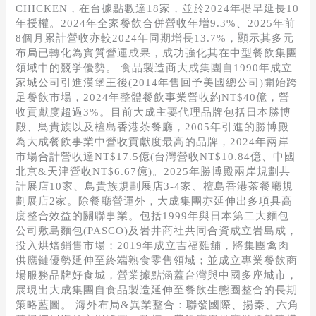
CHICKEN，在台據點數達18家，並於2024年提早延長10
年授權。2024年全家餐飲合併營收年增9.3%、2025年前
8個月累計營收亦較2024年同期增長13.7%，顯示其多元
布局已轉化為實質營運成果，成功強化其在中型餐飲集團
領域中的競爭優勢。 食品製造商大成集團自1990年成立
家城公司引進漢堡王後(2014年售回予美國總公司)開始跨
足餐飲市場，2024年整體餐飲事業營收約NT$40億，營
收貢獻度超過3%。目前大成主要代理品牌包括日本勝博
殿、鳥貴族以及檀島香港茶餐廳，2005年引進的勝博殿
為大成餐飲事業中營收貢獻度最高的品牌，2024年兩岸
市場合計營收達NT$17.5億(台灣營收NT$10.84億、中國
北京&天津營收NT$6.67億)。2025年勝博殿兩岸規劃共
計展店10家、鳥貴族規劃展店3-4家、檀島香港茶餐廳規
劃展店2家。除餐廳營運外，大成集團亦延伸出多項具高
度整合效益的關聯事業。包括1999年與日本第二大麵包
公司敷島麵包(PASCO)及岩井商社共同合資成立岩島成，
投入烘焙銷售市場；2019年成立吉福雞舖，將集團禽肉
供應鏈優勢延伸至終端熟食零售領域；並成立專業餐飲商
場服務品牌好食城，營業據點涵蓋台灣與中國多座城市，
展現出大成集團自食品製造延伸至餐飲生態圈整合的長期
策略藍圖。 海外布局&異業整合：聯發國際、揚秦、六角