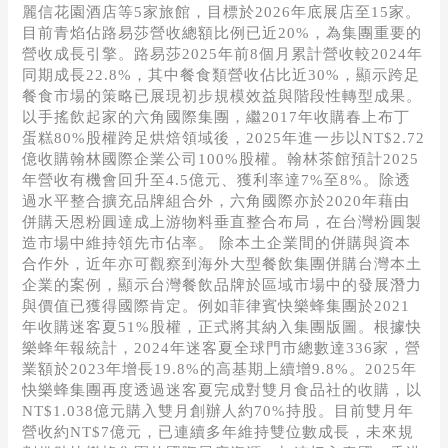
麗信花園酒店等5家旅館，目標於2026年底展店至15家。
目前青焰佔路易莎營收總額比例已近20%，為集團重要的
營收成長引擎。路易莎2025年前8個月累計營收較2024年
同期成長22.8%，其中餐食類營收佔比近30%，顯示跨足
餐食市場的策略已展現初步規模效益與階段性轉型成果。
以手搖飲起家的六角國際集團，繼2017年收購春上布丁
蛋糕80%股權跨足烘焙領域後，2025年進一步以NT$2.72
億收購翰林國際企業公司100%股權。翰林茶館預計2025
年營收有機會回升至4.5億元、獲利率達7%至8%。除透
過水平整合擴充品牌組合外，六角國際亦於2020年藉由
併購天恩粉圓達成上游物料垂直整合布局，在台灣粉圓製
造市場中維持領先市佔率。 除本土企業間的併購與資本
合作外，近年亦可觀察到海外大型餐飲集團併購台灣本土
企業的案例，顯示台灣餐飲品牌於區域市場中的發展潛力
與價值已獲得國際肯定。例如菲律賓快樂蜂集團於2021
年收購迷客夏51%股權，正式將其納入集團版圖。根據快
樂蜂年報統計，2024年迷客夏全球門市總數達336家，營
業額於2023年增長19.8%的高基期上續增9.8%。2025年
快樂蜂集團再度透過迷客夏完成對雙月食品社的收購，以
NT$1.038億元購入雙月創辦人約70%持股。目前雙月年
營收約NT$7億元，已連續多年維持雙位數成長，未來規