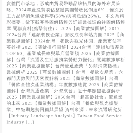
實體門市落地，形成由貿易帶動品牌拓展的海外布局策
略。2024年豊漁貿易佔整體集團營收比例達6%，僅次於
主力品牌初魚鐵板料亭(58%)與初魚鮨(26%)。 本文為精
彩摘要，欲下載完整圖解情報與詳細數據請前往圖解情報
庫 關聯資料(點擊前往)： 2025【商業數據圖解】2017-
2024台灣「連鎖餐飲企業」營收成長率熱力圖 2025【商
業數據圖解】2024台灣「餐飲與觀光休閒」產業市佔率
英雄榜 2025【關鍵排行圖解】2024台灣「連鎖加盟產業
TOP 60」產業成長率與單店營業額 2025【商業數據圖
解】台灣「流通及生活服務業勞動力變化」關鍵數據解析
2025【商業數據圖解】台灣流通產業「另類消費指標」
數據解析 2025【商業數據圖解】台灣「餐飲次產業」六
都門店數與門店密度解析 2025【商業數據圖解】台灣
「餐飲全體次產業結構」年度數據總覽 2025【商業數據
圖解】台灣流通產業「外資來台」近十年關鍵數據解析
2025【商業數據圖解】2050台灣「超高齡社會」流通業
的未來 2025【商業數據圖解】台灣「餐飲與觀光娛樂
業」中短期趨勢回顧與展望 資料來源：未來流通研究所
【Industry Landscape Analysis】Taiwan Food Service
Industry […]