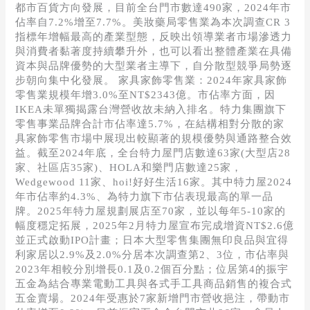
都市百貨方向發展，目前全台門市數達490家，2024年市
佔率自7.2%增至7.7%。美妝藥局零售業為本次調查CR 3
指標年增幅最高的產業型態，反映出領導業者市場滲透力
與消費者黏著度持續攀升外，也可以看出整體產業在具備
資本與品牌優勢的大型業者主導下，自分散型競爭局勢逐
步朝向集中化發展。 家具家飾零售業：2024年家具家飾
零售業規模年增3.0%至NT$2343億。市佔率方面，因
IKEA未單獨揭露台灣營收故未納入排名。特力集團旗下
零售事業品牌合計市佔率達5.7%，在結構相對分散的家
具家飾零售市場中展現出較顯著的規模優勢與通路整合效
益。截至2024年底，全台特力屋門店數達63家(大型店28
家、社區店35家)、HOLA和樂門店數達25家，
Wedgewood 11家、hoi!好好生活16家。其中特力屋2024
年市佔率約4.3%、為特力旗下市佔表現最高的單一品
牌。2025年特力屋規劃展店至70家，並以每年5-10家的
幅度穩定拓展，2025年2月特力屋宣布完成增資NT$2.6億
並正式啟動IPO計畫；日本大型零售集團無印良品與宜得
利家居以2.9%及2.0%分居本次調查第2、3位，市佔率與
2023年相較分別增長0.1及0.2個百分點；位居第4的振宇
五金為結合專業電動工具與各式手工具商品銷售的複合式
五金賣場。2024年受惠於7家新增門市營收挹注，帶動市