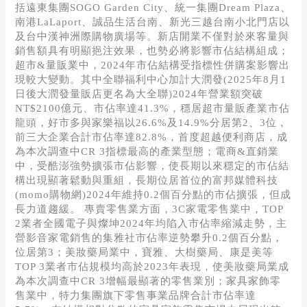
括遠東集團SOGO Garden City、統一集團Dream Plaza、
南港LaLaport、誠品生活台南、新光三越台南小北門店以
及台中漢神洲際購物廣場等。新店開業不僅對於來客量與
銷售額具有明顯挹注效果，也勢必將影響市佔結構組成；
超市&量販業中，2024年市佔結構受指標性併購案影響出
現較大變動。其中全聯福利中心加計大潤發(2025年8月1
日後大潤發量販店更名為大全聯)2024年營業額突破
NT$2100億元、市佔率達41.3%，穩居超市量販產業市佔
龍頭，好市多與家樂福以26.6%及14.9%分居第2、3位，
前三大企業合計市佔率達82.8%，首度超越便利商店，成
為本次調查中CR 3指標最高的產業型態；電商&直銷業
中，受酷澎強勢擴張市佔影響，使長期以來穩定的市佔結
構出現顯著鬆動與重組，長期位居首位的富邦媒體科技
(momo購物網)2024年維持0.2個百分點的市佔擴張，但成
長力道趨緩。 專賣零售業方面，3C家電零售業中，TOP
2業者全國電子與燦坤2024年均陷入市佔率縮減走勢，主
營影音家電銷售的集雅社市佔率逆勢攀升0.2個百分點，
位居第3；美妝藥局業中，寶雅、大樹藥局、康是美等
TOP 3業者市佔規模均高於2023年表現，使美妝藥局業成
為本次調查中CR 3增幅最顯著的零售業別；家具家飾零
售業中，特力集團旗下零售事業品牌合計市佔率達