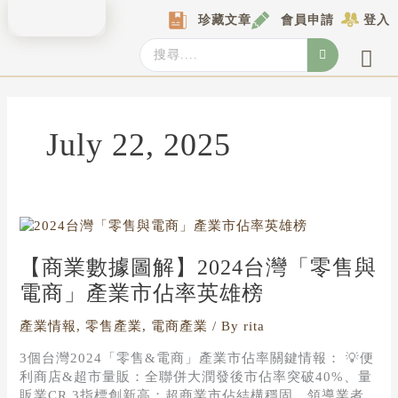
Skip
珍藏文章
會員申請
登入
to
content
Search
...
產業情報
產業數據庫
商圈資料庫
圖解情報庫
關於我們
Locat
July 22, 2025
【商
業
數
【商業數據圖解】2024台灣「零售與
據
電商」產業市佔率英雄榜
圖
解】
產業情報
,
零售產業
,
電商產業
/ By
rita
2024
台
3個台灣2024「零售&電商」產業市佔率關鍵情報： 💡便
灣
利商店&超市量販：全聯併大潤發後市佔率突破40%、量
「零
販業CR 3指標創新高；超商業市佔結構穩固、領導業者