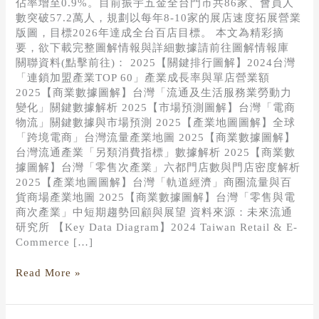
佔率增至0.9%。目前振宇五金全台門市共86家、會員人
數突破57.2萬人，規劃以每年8-10家的展店速度拓展營業
版圖，目標2026年達成全台百店目標。 本文為精彩摘
要，欲下載完整圖解情報與詳細數據請前往圖解情報庫
關聯資料(點擊前往)： 2025【關鍵排行圖解】2024台灣
「連鎖加盟產業TOP 60」產業成長率與單店營業額
2025【商業數據圖解】台灣「流通及生活服務業勞動力
變化」關鍵數據解析 2025【市場預測圖解】台灣「電商
物流」關鍵數據與市場預測 2025【產業地圖圖解】全球
「跨境電商」台灣流量產業地圖 2025【商業數據圖解】
台灣流通產業「另類消費指標」數據解析 2025【商業數
據圖解】台灣「零售次產業」六都門店數與門店密度解析
2025【產業地圖圖解】台灣「軌道經濟」商圈流量與百
貨商場產業地圖 2025【商業數據圖解】台灣「零售與電
商次產業」中短期趨勢回顧與展望 資料來源：未來流通
研究所 【Key Data Diagram】2024 Taiwan Retail & E-
Commerce […]
Read More »