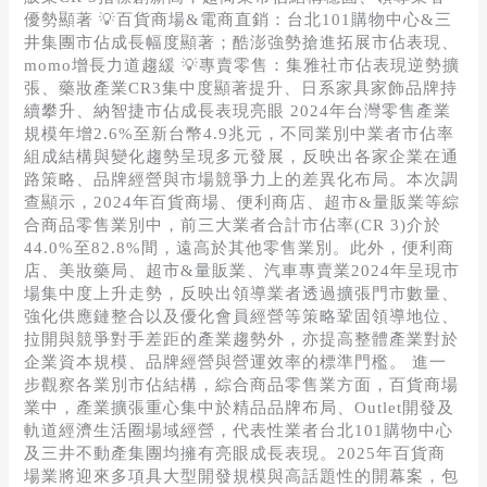
售
優勢顯著 💡百貨商場&電商直銷：台北101購物中心&三
與
井集團市佔成長幅度顯著；酷澎強勢搶進拓展市佔表現、
電
momo增長力道趨緩 💡專賣零售：集雅社市佔表現逆勢擴
商」
張、藥妝產業CR3集中度顯著提升、日系家具家飾品牌持
產
續攀升、納智捷市佔成長表現亮眼 2024年台灣零售產業
業
規模年增2.6%至新台幣4.9兆元，不同業別中業者市佔率
市
組成結構與變化趨勢呈現多元發展，反映出各家企業在通
佔
路策略、品牌經營與市場競爭力上的差異化布局。本次調
率
查顯示，2024年百貨商場、便利商店、超市&量販業等綜
英
合商品零售業別中，前三大業者合計市佔率(CR 3)介於
雄
44.0%至82.8%間，遠高於其他零售業別。此外，便利商
榜
店、美妝藥局、超市&量販業、汽車專賣業2024年呈現市
場集中度上升走勢，反映出領導業者透過擴張門市數量、
強化供應鏈整合以及優化會員經營等策略鞏固領導地位、
拉開與競爭對手差距的產業趨勢外，亦提高整體產業對於
企業資本規模、品牌經營與營運效率的標準門檻。 進一
步觀察各業別市佔結構，綜合商品零售業方面，百貨商場
業中，產業擴張重心集中於精品品牌布局、Outlet開發及
軌道經濟生活圈場域經營，代表性業者台北101購物中心
及三井不動產集團均擁有亮眼成長表現。2025年百貨商
場業將迎來多項具大型開發規模與高話題性的開幕案，包