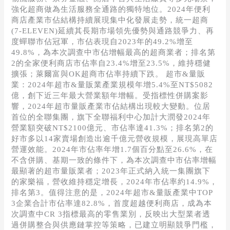
強化超商做為生活服務全通路的獨特地位。2024年便利
商店產業市佔結構持續展現集中化發展走勢，統一超商
(7-ELEVEN)延續其長期市場領先優勢與通路競爭力、再
度蟬聯市佔冠軍，市佔表現自2023年的49.2%增至
49.8%，為本次調查中市佔增幅最高的超商業者；排名第
2的全家便利商店市佔率自23.4%增至23.5%，維持穩健
擴張；萊爾富與OK超商市佔率持續下跌。 超市&量販
業：2024年超市&量販業產業規模年增5.4%至NT$5082
億，創下近三年最大營業額年增幅。受指標性併購案影
響，2024年超市量販產業市佔結構出現較大變動。位居
首位的全聯集團，旗下全聯福利中心加計大潤發2024年
營業額突破NT$2100億元、市佔率達41.3%；排名第2的
好市多以14家賣場創造出逾千億元營收規模，展現高單店
營運效能。2024年市佔率年增1.7個百分點至26.6%，在
不含併購、基期一致的條件下，為本次調查中市佔率增幅
最顯著的超市量販業者；2023年正式納入統一集團旗下
的家樂福，營收維持穩定增長，2024年市佔率約14.9%，
排名第3。值得注意的是，2024年超市&量販產業中TOP
3企業合計市佔率達82.8%，首度超越便利商店，成為本
次調查中CR 3指標最高的零售業別，反映出大型業者透
過併購整合與供應鏈掌控等策略，已建立明顯競爭門檻，