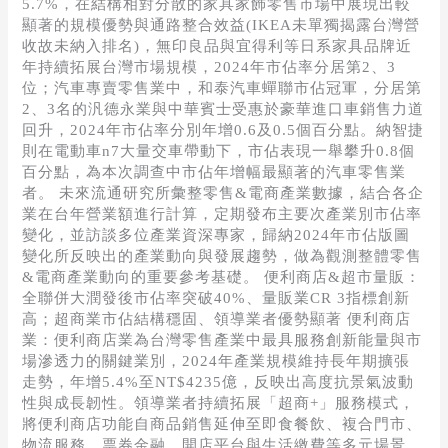
5.7%，在結構相對分散的家具家飾零售市場中展現出較
顯著的規模優勢與通路整合效益(IKEA未單獨揭露台灣營
收故未納入排名)，無印良品與宜得利等日系家具品牌近
年持續拓展台灣市場規模，2024年市佔率分居第2、3
位；汽車專賣零售業中，和泰汽車蟬聯市佔冠軍，分居第
2、3名的汎德永業與中華賓士受惠於豪華進口車銷售力道
回升，2024年市佔率分別年增0.6及0.5個百分點。納智捷
則在電動車n7大量交車帶動下，市佔表現一舉攀升0.8個
百分點，為本次調查中市佔年增幅最顯著的汽車零售業
者。 未來流通研究所彙整零售&電商產業數據，結合各企
業在台年營業額進行計算，定期發布主要次產業別市佔率
變化，並訪談多位產業資深專家，歸納2024年市佔版圖
變化所反映出的產業動向與發展趨勢，做為觀測整體零售
&電商產業動向的重要參考基礎。 便利商店&超市量販：
全聯併大潤發後市佔率突破40%、量販業CR 3指標創新
高；超商業市佔結構穩固、領導業者優勢顯著 便利商店
業：便利商店業為台灣零售產業中最具服務創新能量與市
場滲透力的關鍵業別，2024年產業規模維持長年期擴張
走勢，年增5.4%至NT$4235億，反映出高度抗景氣波動
性與成長韌性。領導業者持續拓展「超商+」服務模式，
將便利商店功能自商品銷售延伸至即食餐飲、複合門市、
物流服務、票券金融、開店平台與生活繳費等多元場景，