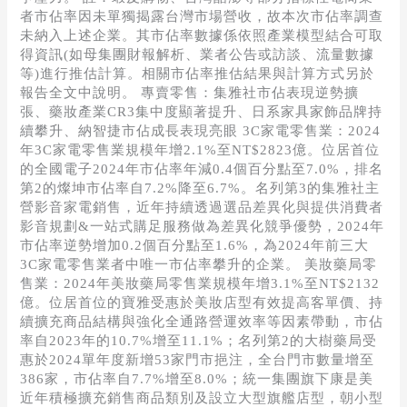
者市佔率因未單獨揭露台灣市場營收，故本次市佔率調查
未納入上述企業。其市佔率數據係依照產業模型結合可取
得資訊(如母集團財報解析、業者公告或訪談、流量數據
等)進行推估計算。相關市佔率推估結果與計算方式另於
報告全文中說明。 專賣零售：集雅社市佔表現逆勢擴
張、藥妝產業CR3集中度顯著提升、日系家具家飾品牌持
續攀升、納智捷市佔成長表現亮眼 3C家電零售業：2024
年3C家電零售業規模年增2.1%至NT$2823億。位居首位
的全國電子2024年市佔率年減0.4個百分點至7.0%，排名
第2的燦坤市佔率自7.2%降至6.7%。名列第3的集雅社主
營影音家電銷售，近年持續透過選品差異化與提供消費者
影音規劃&一站式購足服務做為差異化競爭優勢，2024年
市佔率逆勢增加0.2個百分點至1.6%，為2024年前三大
3C家電零售業者中唯一市佔率攀升的企業。 美妝藥局零
售業：2024年美妝藥局零售業規模年增3.1%至NT$2132
億。位居首位的寶雅受惠於美妝店型有效提高客單價、持
續擴充商品結構與強化全通路營運效率等因素帶動，市佔
率自2023年的10.7%增至11.1%；名列第2的大樹藥局受
惠於2024單年度新增53家門市挹注，全台門市數量增至
386家，市佔率自7.7%增至8.0%；統一集團旗下康是美
近年積極擴充銷售商品類別及設立大型旗艦店型，朝小型