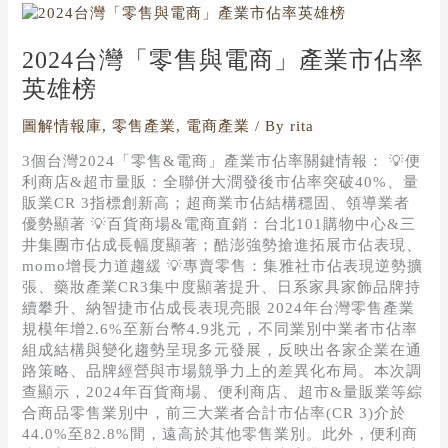
2024
台
灣
2024台灣「零售與電商」產業市佔率
「零
英雄榜
售
與
圖解情報庫
,
零售產業
,
電商產業
/ By
rita
電
商」
3個台灣2024「零售&電商」產業市佔率關鍵情報： 💡便
產
利商店&超市量販：全聯併大潤發後市佔率突破40%、量
業
販業CR 3指標創新高；超商業市佔結構穩固、領導業者
市
優勢顯著 💡百貨商場&電商直銷：台北101購物中心&三
佔
井集團市佔成長幅度顯著；酷澎強勢搶進拓展市佔表現、
率
momo增長力道趨緩 💡專賣零售：集雅社市佔表現逆勢擴
英
張、藥妝產業CR3集中度顯著提升、日系家具家飾品牌持
雄
續攀升、納智捷市佔成長表現亮眼 2024年台灣零售產業
榜
規模年增2.6%至新台幣4.9兆元，不同業別中業者市佔率
組成結構與變化趨勢呈現多元發展，反映出各家企業在通
路策略、品牌經營與市場競爭力上的差異化布局。本次調
查顯示，2024年百貨商場、便利商店、超市&量販業等綜
合商品零售業別中，前三大業者合計市佔率(CR 3)介於
44.0%至82.8%間，遠高於其他零售業別。此外，便利商