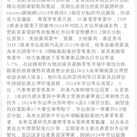
中，受酷澎強勢擴張市佔影響，使長期以來穩定的市佔結
構出現顯著鬆動與重組，長期位居首位的富邦媒體科技
(momo購物網)2024年維持0.2個百分點的市佔擴張，但成
長力道趨緩。 專賣零售業方面，3C家電零售業中，TOP
2業者全國電子與燦坤2024年均陷入市佔率縮減走勢，主
營影音家電銷售的集雅社市佔率逆勢攀升0.2個百分點，
位居第3；美妝藥局業中，寶雅、大樹藥局、康是美等
TOP 3業者市佔規模均高於2023年表現，使美妝藥局業成
為本次調查中CR 3增幅最顯著的零售業別；家具家飾零
售業中，特力集團旗下零售事業品牌合計市佔率達
5.7%，在結構相對分散的家具家飾零售市場中展現出較
顯著的規模優勢與通路整合效益(IKEA未單獨揭露台灣營
收故未納入排名)，無印良品與宜得利等日系家具品牌近
年持續拓展台灣市場規模，2024年市佔率分居第2、3
位；汽車專賣零售業中，和泰汽車蟬聯市佔冠軍，分居第
2、3名的汎德永業與中華賓士受惠於豪華進口車銷售力道
回升，2024年市佔率分別年增0.6及0.5個百分點。納智捷
則在電動車n7大量交車帶動下，市佔表現一舉攀升0.8個
百分點，為本次調查中市佔年增幅最顯著的汽車零售業
者。 未來流通研究所彙整零售&電商產業數據，結合各企
業在台年營業額進行計算，定期發布主要次產業別市佔率
變化，並訪談多位產業資深專家，歸納2024年市佔版圖