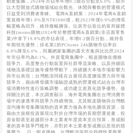
動產集團，2024年市佔率年增0.5個百分點至6.0%，顯示
以大型開放式購物場域結合觀光、休閒與餐飲的營運模式
日益受到消費者青睞。 電商&直銷業：2024年電商&直銷
業規模年增1.8%至NT$5680億，較2023年僅0.9%的增長
幅度略為回升，維持微幅擴張。位居市佔首位的富邦媒體
科技(momo購物)2024年於整體電商&直銷業(非店面零售
業)中拿下19.8%的市佔表現，年增0.2個百分點，維持長
年期領先優勢；排名第2的PChome 24h購物市佔率自
6.8%降至6.0%，同屬網家集團的露天市集與比比昂2024
年市佔率均為0.1%。外資電商集團中，蝦皮購物在價格
競爭力、高度整合行動裝置與社群導流策略、以及持續區
域物流基礎設施等優勢帶動下，持續擴大本地市場影響力
與市佔表現；台灣酷澎同樣在台展現高度擴張潛力與市場
競爭力，藉由將母國市場驗證成熟的營運模式結合台灣市
場消費特性進行策略調整，成功建立差異化競爭優勢。值
得關注的是，本次調查顯示，海外電商集團在台灣消費市
場中的滲透率與競爭力持續增強。尤其蝦皮購物與台灣酷
澎均擁有母集團強勁的資本實力做為本地化擴張資源，並
藉由大規模投資展現出對於台灣市場的長期營運規畫，投
資金額甚至超越部分本土業者年度資本支出預算，形成顯
著的資本競爭門檻外，亦對於本土業者形成難以忽視的競
爭壓力。 註：蝦皮購物、台灣酷澎等部分指標性電商業