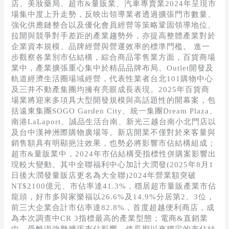
店、美妝藥局、超市&量販業、汽車專賣業2024年呈現市
場集中度上升走勢，反映出領導業者透過擴張門市數量、
強化供應鏈整合以及優化會員經營等策略鞏固領導地位、
拉開與競爭對手差距的產業趨勢外，亦提高整體產業對於
企業資本規模、品牌經營與營運效率的標準門檻。 進一
步觀察各業別市佔結構，綜合商品零售業方面，百貨商場
業中，產業擴張重心集中於精品品牌布局、Outlet開發及
軌道經濟生活圈場域經營，代表性業者台北101購物中心
及三井不動產集團均擁有亮眼成長表現。2025年百貨商
場業將迎來多項具大型開發規模與高話題性的開幕案，包
括遠東集團SOGO Garden City、統一集團Dream Plaza、
南港LaLaport、誠品生活台南、新光三越台南小北門店以
及台中漢神洲際購物廣場等。新店開業不僅對於來客量與
銷售額具有明顯挹注效果，也勢必將影響市佔結構組成；
超市&量販業中，2024年市佔結構受指標性併購案影響出
現較大變動。其中全聯福利中心加計大潤發(2025年8月1
日後大潤發量販店更名為大全聯)2024年營業額突破
NT$2100億元、市佔率達41.3%，穩居超市量販產業市佔
龍頭，好市多與家樂福以26.6%及14.9%分居第2、3位，
前三大企業合計市佔率達82.8%，首度超越便利商店，成
為本次調查中CR 3指標最高的產業型態；電商&直銷業