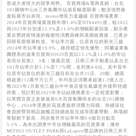
形成大者恆大的競爭局勢。 百貨商場&電商直銷：台北
101購物中心&三井集團市佔成長幅度顯著；酷澎強勢搶
進拓展市佔表現、momo增長力道趨緩 百貨商場產業：
2024年百貨商場業規模年增1.4%至NT$4491億，較2022
與2023年分別達15.5%及11.0%的增幅顯著回落，顯示產
業在歷經疫情後的報復性消費高峰與基期效應後，已逐步
回歸長期發展軌道。市佔率方面，位居首位的新光三越
2024年市佔率達19.9%，維持穩定領先優勢；同屬遠東集
團體系的遠東百貨與SOGO百貨以13.1%及11.0%的市佔
表現分居第2、3名；微風百貨、日商三井不動產以及台北
101市佔率介於5.1%至7.7%間，名列第4-6位。其中長年
位居市佔首位的新光三越目前在台共15店、20館、總面
積超過112萬平方公尺，年均造訪消費者超過1.3億人次。
惟2025年2月新光三越台中中港店發生氣爆意外後即持續
停業，預計對於2025年市佔結構將產生一定程度影響；
以單體百貨之姿搶進前6大百貨集團排名的台北101購物
中心，2024年受惠於高資產族群消費力回穩、持續深化
會員經營與精品旗艦店陸續改裝完成等因素帶動，商場銷
售額創下新高，同步推升市佔率年增0.6個百分點至
5.1%，為本次調查中市佔增幅最高的百貨業者；擁有
MITSUI OUTLET PARK與LaLaport雙品牌的日商三井不