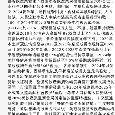
都餐飲產業變化：桃園市餐飲產業規模增幅位居六都首位，
南科生活圈帶動台南團膳、咖啡館、早餐店市場快速成長
💡 2024餐飲業共通性經營困境：食材成本波動劇烈、人力
短缺、人員流動率及人事成本過高為業者主要經營挑戰
2004至2024年間台灣餐飲產業規模年均複合成長率
(CAGR)約7.2%，展現穩健成長力道。不過，隨基期持續墊
高以及2018年台灣進入高齡社會(65歲以上老年人口佔總人
口數比例達14%)後，餐飲產業成長幅度逐年下滑。2020年
本土新冠疫情爆發致2020及2021年產業成長表現降至0.6%
及-1.0%的近20年新低，2022及2023年產業在低基期上迎
來連續兩年年增幅超過17%的報復性成長浪潮後，2024年
整體餐飲產業規模年增幅回落至7.6%的長期成長區間、營
業規模增至新台幣8463億元。 各細項業別中，2024年以便
當/自助餐店、團膳承包以及早餐店業成長力道最為強勁，
可以看出在歷經疫情期間的營運低谷以及疫後復甦帶來的強
勢增長紅利後，整體餐飲產業擴張幅度再度回落至長期成長
區間，市場重回理性供需發展也使2024年成為觀察2025年
正式進入超高齡社會後(65歲以上老年人口佔總人口數比例
達20%)餐飲產業重新發展與定位的重要時機點。 未來流通
研究所歷年固定彙整台灣「餐飲全體次產業結構」年度數據
總覽，並以產業樹狀圖方式呈現，為觀測整體餐飲產業結構
與脈絡的絕佳工具。樹狀圖不僅可快速清晰的呈現各次產業