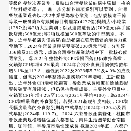
等級的餐飲次產業別，反映出台灣餐飲業結構中獨樹一格的
「飲料經濟學」。 進一步分析各細項業別可以看到，台灣
餐飲產業過去以2大2中業態為核心業別：包括規模逾千億
等級一般餐廳&有娛樂節目餐廳業(4277億)與麵店/小吃業
(1287億)等2項大型業別；以及連鎖速食店(700億元)與手搖
飲店業(568億元)等2項規模逾500億等級的中型業別。不
過，近年早餐店與便當店/自助餐店在強勢穩健的增長力道
帶動下，2024年營業規模雙雙突破300億元門檻，分別達
356億及315億元，成為台灣餐飲產業結構中下一批核心候
選業別。 ②2024年整體外食CPI增幅回落但仍維持高檔，
火鍋類CPI年增4.2%最高 2024年台灣外食費用物價指數年
增3.1%至113.8，雖低於2022及2023年5.7%及4.0%的成長
幅度，但高於2024年整體與服務類CPI年增幅。主計處指
出，近年外食CPI增幅較顯著，餐飲業成長幅度扣除通膨影
響後確實有所縮減，但仍保持微幅成長。主要外食項目中，
火鍋類CPI年增4.2%至116.4(2021年平均=100)，為2024年
CPI增幅最高的外食類別。若與2021基礎年度相較，CPI增
長幅度最高的外食類別則為中式早點(2024年=120.4)及西
式早點(2024年=119.7)。 2024 六都餐飲產業變化：桃園市
餐飲產業規模增幅位居六都首位，南科生活圈帶動台南團
膳、咖啡館、早餐店市場快速成長 截至2024年底，六都戶