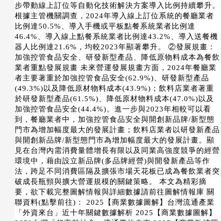
步帶動線上訂位等自動化技術解決方案導入比例持續攀升。
根據主管機關調查，2024年導入線上訂位系統的餐廳業者
比例達50.5%、導入手機或平板點餐系統業者比例達
46.4%、導入線上點餐系統業者比例達43.2%、導入送餐機
器人比例達21.6%，均較2023年顯著攀升。 ②發展規畫：
加強控管食品安全、研發新型產品、降低原物料成本為餐飲
業者重點發展規畫 未來營運發展規畫方面，2024年餐廳業
者主要著重於加強控管食品安全(62.9%)、研發新型產品
(49.3%)以及降低原材物料成本(43.9%)；飲料店業者著重
於研發新型產品(61.5%)、降低原材物料成本(47.0%)以及
加強控管食品安全(44.4%)。進一步與2023年相較可以看
到，餐廳業者中，加強控管食品安全與開創新品牌/新型態
門市為增加幅度最大的發展計畫；飲料店業者以研發新產品
與開創新品牌/新型態門市為增加幅度最大的發展計畫。顯
見在台灣內需消費量體增長有限以及同業高強度競爭的經營
環境中，藉由設立新品牌(多品牌經營)與開發新產品等作
法，跨足不同消費區隔及擴張市場天花板已成為餐飲業者突
破成長瓶頸與擴大營運規模的關鍵策略。 本文為精彩摘
要，欲下載完整圖解情報與詳細數據請前往圖解情報庫 關
聯資料(點擊前往)： 2025【商業數據圖解】台灣流通產業
「外資來台」近十年關鍵數據解析 2025【商業數據圖解】