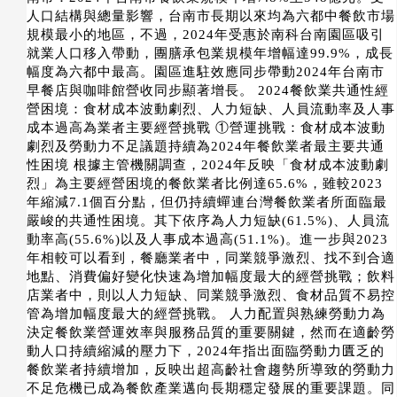
人口結構與總量影響，台南市長期以來均為六都中餐飲市場
規模最小的地區，不過，2024年受惠於南科台南園區吸引
就業人口移入帶動，團膳承包業規模年增幅達99.9%，成長
幅度為六都中最高。園區進駐效應同步帶動2024年台南市
早餐店與咖啡館營收同步顯著增長。 2024餐飲業共通性經
營困境：食材成本波動劇烈、人力短缺、人員流動率及人事
成本過高為業者主要經營挑戰 ①營運挑戰：食材成本波動
劇烈及勞動力不足議題持續為2024年餐飲業者最主要共通
性困境 根據主管機關調查，2024年反映「食材成本波動劇
烈」為主要經營困境的餐飲業者比例達65.6%，雖較2023
年縮減7.1個百分點，但仍持續蟬連台灣餐飲業者所面臨最
嚴峻的共通性困境。其下依序為人力短缺(61.5%)、人員流
動率高(55.6%)以及人事成本過高(51.1%)。進一步與2023
年相較可以看到，餐廳業者中，同業競爭激烈、找不到合適
地點、消費偏好變化快速為增加幅度最大的經營挑戰；飲料
店業者中，則以人力短缺、同業競爭激烈、食材品質不易控
管為增加幅度最大的經營挑戰。 人力配置與熟練勞動力為
決定餐飲業營運效率與服務品質的重要關鍵，然而在適齡勞
動人口持續縮減的壓力下，2024年指出面臨勞動力匱乏的
餐飲業者持續增加，反映出超高齡社會趨勢所導致的勞動力
不足危機已成為餐飲產業邁向長期穩定發展的重要課題。同