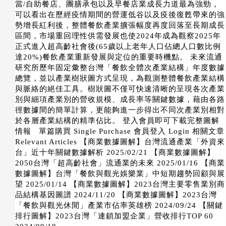
當/自助餐店、團膳承包以及早餐店業成長力道最為強勁，
可以看出在歷經疫情期間的營運低谷以及疫後復甦帶來的強
勢增長紅利後，整體餐飲產業擴張幅度再度回落至長期成長
區間，市場重回理性供需發展也使2024年成為觀察2025年
正式進入超高齡社會後(65歲以上老年人口佔總人口數比例
達20%)餐飲產業重新發展與定位的重要時機點。 未來流通
研究所歷年固定彙整台灣「餐飲全體次產業結構」年度數據
總覽，並以產業樹狀圖方式呈現，為觀測整體餐飲產業結構
與脈絡的絕佳工具。樹狀圖不僅可快速清晰的呈現各次產業
別與細項產業別的營收規模、成長率等關鍵數據，藉由各路
徑數據間的簡單計算，更能夠進一步得出不同次產業別相對
於各層產業結構的精準佔比。 登入會員即可下載完整圖解
情報 單篇購買 Single Purchase 會員登入 Login 相關文章
Relevant Articles 【商業數據圖解】台灣流通產業「外資來
台」近十年關鍵數據解析 2025/02/21 【商業數據圖解】
2050台灣「超高齡社會」流通業的未來 2025/01/16 【商業
數據圖解】台灣「餐飲與觀光娛樂業」中短期趨勢回顧與展
望 2025/01/14 【商業數據圖解】2023台灣主要零售業別商
品結構基因圖譜 2024/11/20 【商業數據圖解】2023台灣
「餐飲與觀光休閒」產業市佔率英雄榜 2024/09/24 【關鍵
排行圖解】2023台灣「連鎖加盟企業」營收排行TOP 60