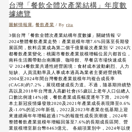
台灣「餐飲全體次產業結構」年度數
據總覽
圖解情報庫
,
餐飲產業
/ By
rita
3個台灣「餐飲全體次產業結構年度數據」關鍵情報 💡
2024整體餐飲產業走勢：產業規模年增7.6%回落至長期發
展區間，飲料店業成為第二個千億量級次產業別 💡 2024六
都餐飲產業變化：桃園市餐飲產業規模增幅位居六都首位，
南科生活圈帶動台南團膳、咖啡館、早餐店市場快速成長
💡 2024餐飲業共通性經營困境：食材成本波動劇烈、人力
短缺、人員流動率及人事成本過高為業者主要經營挑戰
2004至2024年間台灣餐飲產業規模年均複合成長率
(CAGR)約7.2%，展現穩健成長力道。不過，隨基期持續墊
高以及2018年台灣進入高齡社會(65歲以上老年人口佔總人
口數比例達14%)後，餐飲產業成長幅度逐年下滑。2020年
本土新冠疫情爆發致2020及2021年產業成長表現降至0.6%
及-1.0%的近20年新低，2022及2023年產業在低基期上迎
來連續兩年年增幅超過17%的報復性成長浪潮後，2024年
整體餐飲產業規模年增幅回落至7.6%的長期成長區間、營
業規模增至新台幣8463億元。 各細項業別中，2024年以便