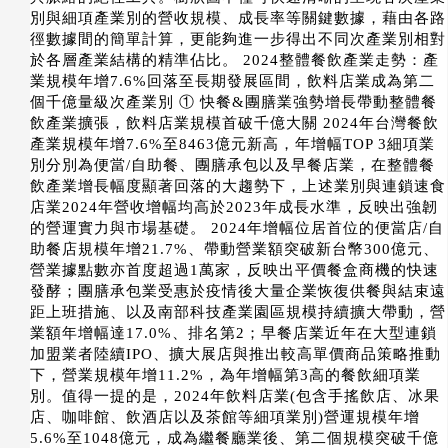
別與細項產業別的營收規模、成長率等關鍵數據，藉由各路
徑數據間的簡單計算，更能夠進一步得出不同次產業別相對
於各層產業結構的精準佔比。 2024整體餐飲產業走勢：產
業規模年增7.6%回落至長期發展區間，飲料店業成為第二
個千億量級次產業別 ① 快餐&團膳業強勢增長帶動整體餐
飲產業擴張，飲料店業規模首破千億大關 2024年台灣餐飲
產業規模年增7.6%至8463億元新高，年增幅TOP 3細項業
別分別為便當/自助餐、團膳承包以及早餐店業，在整體餐
飲產業增長幅度顯著回落的大趨勢下，上述業別與連鎖速食
店業2024年營收增幅均高於2023年成長水準，反映出強韌
的營運實力與市場基礎。 2024年增幅位居首位的便當店/自
助餐店規模年增21.7%、帶動營業額突破新台幣300億元、
營業據點數亦首度超過1萬家，反映出平價餐盒商機的快速
發酵；團膳承包業受惠於疫情後大量企業恢復供餐與結束遠
距上班措施、以及南部科技產業園區規模持續擴大帶動，營
業額年增幅達17.0%、排名第2；早餐店業近年在大型連鎖
加盟業者陸續IPO、擴大展店與推出較高單價商品策略推動
下，營業規模年增11.2%，為年增幅第3高的餐飲細項業
別。值得一提的是，2024年飲料店業(包含手搖飲店、冰果
店、咖啡館、飲酒店以及茶館等細項業別)營運規模年增
5.6%至1048億元，成為繼餐廳業後、第二個規模突破千億