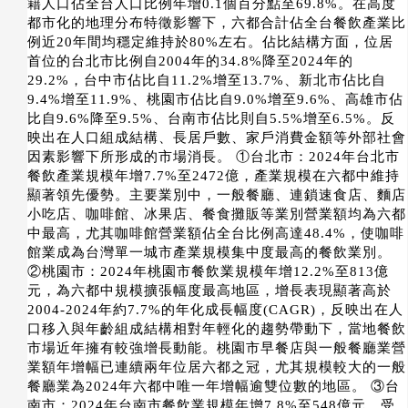
籍人口佔全台人口比例年增0.1個百分點至69.8%。在高度
都市化的地理分布特徵影響下，六都合計佔全台餐飲產業比
例近20年間均穩定維持於80%左右。佔比結構方面，位居
首位的台北市比例自2004年的34.8%降至2024年的
29.2%，台中市佔比自11.2%增至13.7%、新北市佔比自
9.4%增至11.9%、桃園市佔比自9.0%增至9.6%、高雄市佔
比自9.6%降至9.5%、台南市佔比則自5.5%增至6.5%。反
映出在人口組成結構、長居戶數、家戶消費金額等外部社會
因素影響下所形成的市場消長。 ①台北市：2024年台北市
餐飲產業規模年增7.7%至2472億，產業規模在六都中維持
顯著領先優勢。主要業別中，一般餐廳、連鎖速食店、麵店
小吃店、咖啡館、冰果店、餐食攤販等業別營業額均為六都
中最高，尤其咖啡館營業額佔全台比例高達48.4%，使咖啡
館業成為台灣單一城市產業規模集中度最高的餐飲業別。
②桃園市：2024年桃園市餐飲業規模年增12.2%至813億
元，為六都中規模擴張幅度最高地區，增長表現顯著高於
2004-2024年約7.7%的年化成長幅度(CAGR)，反映出在人
口移入與年齡組成結構相對年輕化的趨勢帶動下，當地餐飲
市場近年擁有較強增長動能。桃園市早餐店與一般餐廳業營
業額年增幅已連續兩年位居六都之冠，尤其規模較大的一般
餐廳業為2024年六都中唯一年增幅逾雙位數的地區。 ③台
南市：2024年台南市餐飲業規模年增7.8%至548億元。受