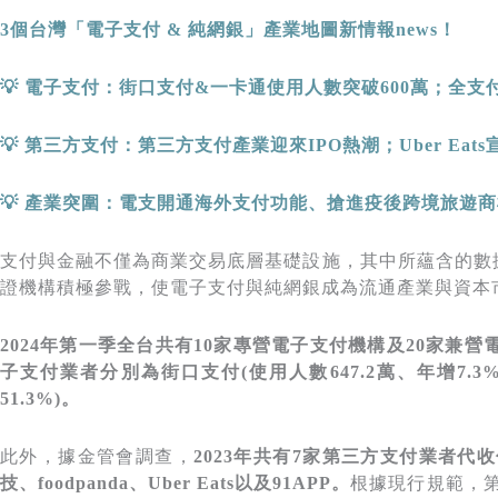
3
個台灣「電子支付 &
純網銀」產業地圖新情報news
！
💡
電子支付：街口支付
&
一卡通使用人數突破
600
萬；全支
💡
第三方支付：第三方支付產業迎來
IPO
熱潮；
Uber Eats
💡
產業突圍：電支開通海外支付功能、搶進疫後跨境旅遊商
支付與金融不僅為商業交易底層基礎設施，其中所蘊含的數
證機構積極參戰，使電子支付與純網銀成為流通產業與資本
2024
年第一季全台共有10
家專營電子支付機構及20
家兼營電
子支付業者分別為街口支付(使用人數647.2萬、年增7.3%
51.3%)。
此外，據金管會調查，
2023年共有7家第三方支付業者代
技、foodpanda、Uber Eats以及91APP。
根據現行規範，