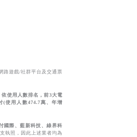
網路遊戲/社群平台及交通票
。
依使用人數排名，前3大電
付(使用人數474.7萬、年增
、拍付國際、藍新科技、綠界科
電支執照，因此上述業者均為