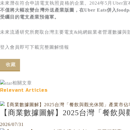
未來潛在符合申請電支執照資格的企業。2024年5月Uber宣布
不僅將大幅改變台灣外送產業版圖，
在
Uber Eats
併入foodp
受矚目的電支產業預備軍。
未來流通研究所爬取台灣主要電支&純網銀業者營運數據與
登入會員即可下載完整圖解情報
收藏
相關文章
Relevant Articles
【商業數據圖解】2025台灣「餐飲
2026/07/31