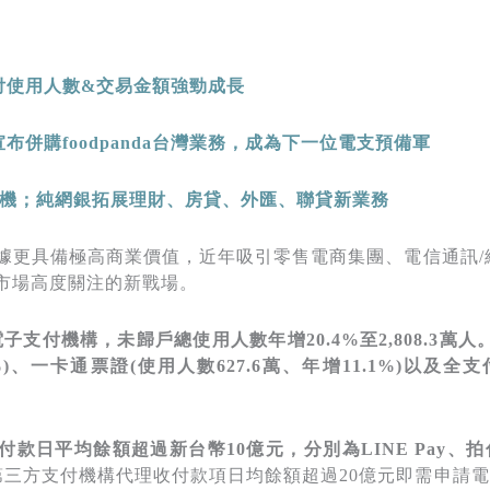
付使用人數
&
交易金額強勁成長
宣布併購
foodpanda
台灣業務，成為下一位電支預備軍
機；純網銀拓展理財、房貸、外匯、聯貸新業務
據更具備極高商業價值，近年吸引零售電商集團、電信通訊/
市場高度關注的新戰場。
子支付機構，未歸戶總使用人數年增20.4%
至2,808.3
萬人
)、一卡通票證(使用人數627.6萬、年增11.1%)以及全支
收付款日平均餘額超過新台幣10億元，分別為LINE Pay
第三方支付機構代理收付款項日均餘額超過20億元即需申請