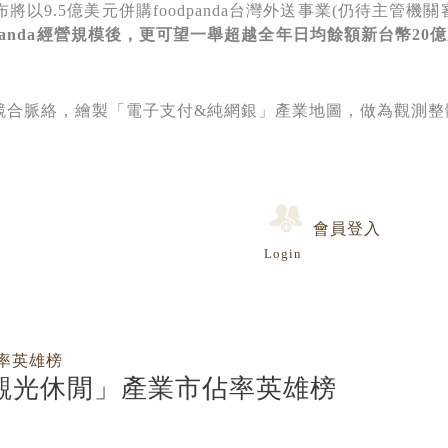
將以9.5億美元併購foodpanda台灣外送事業(仍待主管機關
anda
經營規模後，更可望一舉超越全年日均餘額新台幣20
億
競合脈絡，繪製「電子支付&純網銀」產業地圖，做為觀測整
會員登入
Login
與觀光休閒」產業市佔率英雄榜