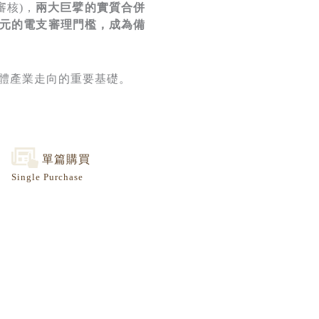
審核)，
兩大巨擘的實質合併
元的電支審理門檻，成為備
體產業走向的重要基礎。
單篇購買
Single Purchase