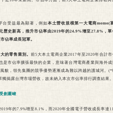
平台受益最為顯著，例如
本土營收規模第一大電商momo(
億元歷史新高，推升市佔率由2019年的24.9%增至27.8%，
產業市佔率成長冠軍。
最大的零售業別。
前5大本土電商企業2017年至2020年合計
同時也是市佔率擴張最快的企業，意味著台灣電商產業與海外
風貌，領先集團的競爭優勢逐漸成為難以跨越的護城河。(*
未單獨揭露台灣市場營收，故未納入本次市佔率排行調查結果。
受創嚴峻
9年的7.9%增至8.1%，
而
2020年全國電子營收成長率達11