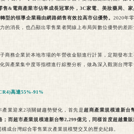
下零售&電商產業市佔率成長冠軍外，3C家電、美妝藥局、
位轉型的領導企業藉由網路銷售有效拉高市佔優勢。
2020年
力的消長，也凸顯出零售業者間線上布局與數位優勢的差距
子商務企業於本地市場的年營收金額進行計算，定期發布主
化與產業集中度等指標進行綜整分析，做為深入觀測台灣零
4)高達55%-91%
0年產業迎來2項關鍵趨勢變化，首先是
超商產業規模達新台幣3
；而超市產業規模達新台幣2,299億元，同樣首度超越量
同構成台灣綜合零售業次產業規模雙交叉的歷史紀錄。