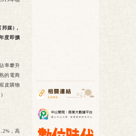
富邦媒)，
單年度即擴
市佔率攀升
成熟的電商
蝦皮購物
)
.2%，高