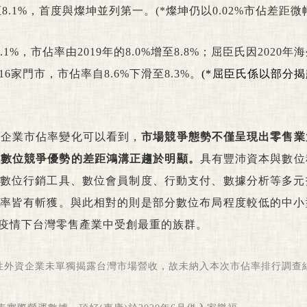
8.1%，首度與燦坤並列第一。(*燦坤仍以0.02%市佔差距微
1%，市佔率由2019年的8.0%增至8.8%；屈臣氏因2020年
家門市，市佔率自8.6%下滑至8.3%。
(*屈臣氏係以部分
導企業市佔率變化可以看到，
市場競爭態勢不僅呈現出零售業
間數位競爭優勢的差距鴻溝正趨於明顯。
具有豐沛資本與數位
數位行銷工具、數位會員制度、行動支付、數據分析等多元
率皆有斬獲。與此相對的則是部分數位布局程度較低的中小
疫情下台灣零售產業中受創最重的族群。
分代表性外資企業未單獨揭露台灣市場營收，故未納入本次市佔率排行調查