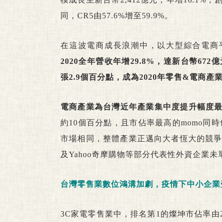
同，CR5由57.6%增至59.9%。
在這波電商成長浪潮中，以大型綜合電商
2020全年營收年增29.8%，達新台幣672
張2.9個百分點，成為2020年零售&電商
電商產業為台灣近年產業集中度提升幅度
約10個百分點，且市佔率最高的momo
市場相同，整體產業正邁向大者恆大的競爭
及Yahoo奇摩購物等部分代表性外資企業
台灣零售業數位鴻溝加劇，疫情下中小企業
3C家電零售業中，排名第1的燦坤市佔率由201