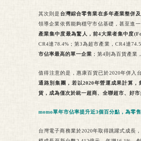
其次則是
台灣綜合零售業在多年產業整併及
領導企業依舊能夠穩守市佔基礎，甚至進一
產業集中度最為驚人，前4大業者集中度(Four-firm 
CR4達78.4%；第3為超市產業，CR4達7
市佔率最高的單一企業
；第4則為百貨產業，
值得注意的是，惠康百貨已於2020年併入
通路別集團，若以2020年營運成果計算
貨，成為僅次於統一超商、全聯超市、好市
momo單年市佔率提升近3個百分點，為零
台灣電子商務業於2020年取得跳躍式成
模成長至新台幣2,412億元，年增16.1%