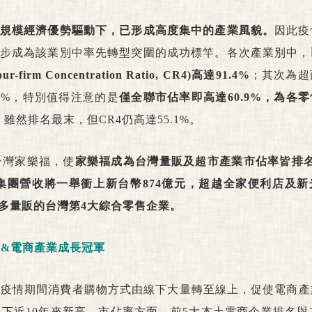
規模經濟優勢驅動下，已形成高度集中的產業風貌。
因此疫
步成為該業別中率先轉型突圍的成功標竿。各次產業別中，
Concentration Ratio, CR4)高達91.4%
；其次為超
4.5%，特別值得注意的是
僅全聯市佔率即高達60.9%，為各
雖然排名最末，但CR4仍高達55.1%。
台灣家樂福，使
家樂福成為台灣量販及超市產業市佔率皆排名
，集團營收將一舉衝上新台幣874億元，超越全家便利店及
多量販的台灣第4大綜合零售企業。
售&電商產業成長冠軍
長，疫情期間消費者購物方式由線下大量轉至線上，促使電商
，創下近10年來新高。市佔率方面，前5大本土電商企業排名與2