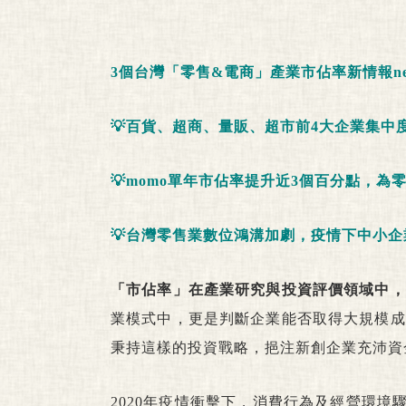
3個台灣「零售&電商」產業市佔率新情報ne
💡百貨、超商、量販、超市前4大企業集中度(C
💡momo單年市佔率提升近3個百分點，為
💡台灣零售業數位鴻溝加劇，疫情下中小
「市佔率」在產業研究與投資評價領域中，
業模式中，更是判斷企業能否取得大規模成
秉持這樣的投資戰略，挹注新創企業充沛資
2020年疫情衝擊下，消費行為及經營環