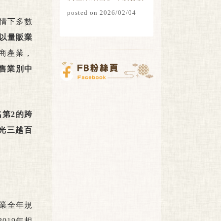
總覽
posted on 2026/02/04
情下多數
以量販業
商產業，
零售業別中
第2的跨
新光三越百
產業全年規
019年相