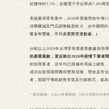
於燦坤的3.3%，
全國電子市佔率由7.4%增至
美妝藥局零售業中，2020年寶雅營收年增11.
消費驟減及門店調整幅度較大，全年關閉約16
算全年營收，不代表實際營運數據。)
分析以上2020年台灣零售業產業數據與領
的產業風貌，更反映出2020年疫情下業者
的領導業者，近年均已積極布局線上銷售、
成功在疫情期間獲得豐厚回報，營收及市佔
者，因固守傳統銷售管道及行銷模式，成為
* 蝦皮購物、Yahoo奇摩購物、IKEA等部