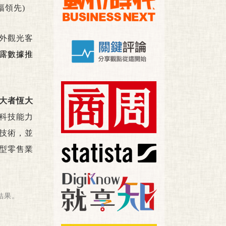
幅領先)
海外觀光客
揭露數據推
大者恆大
科技能力
技術，並
型零售業
結果。