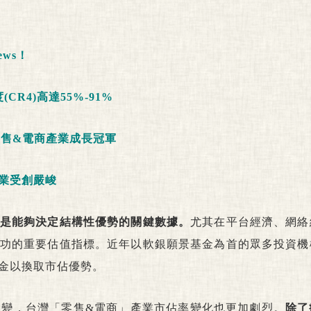
ws！
R4)高達55%-91%
零售&電商產業成長冠軍
企業受創嚴峻
是能夠決定結構性優勢的關鍵數據。
尤其在平台經濟、網絡
功的重要估值指標。近年以軟銀願景基金為首的眾多投資機
金以換取市佔優勢。
境驟變，台灣「零售&電商」產業市佔率變化也更加劇烈。
除了