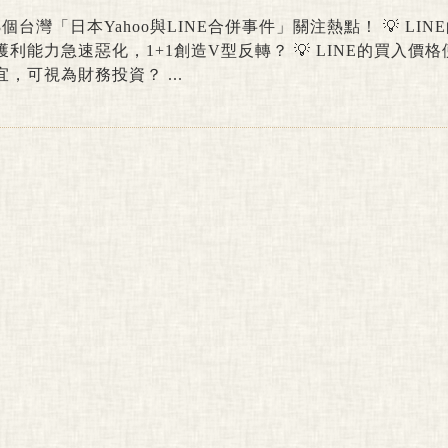
3個台灣「日本Yahoo與LINE合併事件」關注熱點！ 💡 LIN
獲利能力急速惡化，1+1創造V型反轉？ 💡 LINE的買入價格
宜，可視為財務投資？ ...