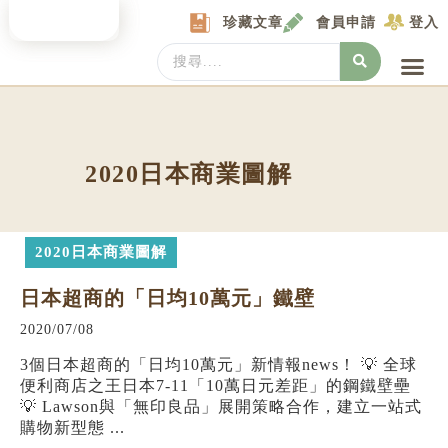
Skip
珍藏文章
會員申請
登入
to
content
Search
...
產業情報
產業數據庫
商圈資料庫
圖解情報庫
關於我們
Locat
2020日本商業圖解
2020日本商業圖解
日本超商的「日均10萬元」鐵壁
2020/07/08
3個日本超商的「日均10萬元」新情報news！ 💡 全球
便利商店之王日本7-11「10萬日元差距」的鋼鐵壁壘
💡 Lawson與「無印良品」展開策略合作，建立一站式
購物新型態 ...