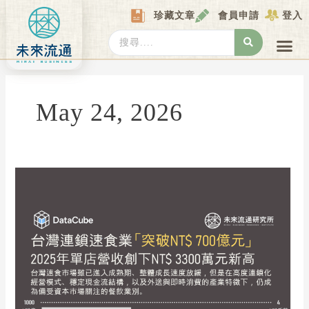
Skip
珍藏文章
會員申請
登入
to
content
Search
...
產業情報
產業數據庫
商圈資料庫
圖解情報庫
關於我們
Locat
May 24, 2026
【DataCube】
台
灣
連
鎖
速
食
業
「突
破