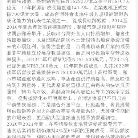
的擴張趨勢，整體銷售額由NT$293.0億成長至NT$707.6
億元，12年間累計成長幅度達141.5%，產業規模正式突
破700億元大關，成為台灣外食市場中最具規模經濟與系
統化能力的代表性業別之一。 從成長軌跡觀察，2014至
2016年間為產業高速擴張階段，整體營運規模與單店營
收同步顯著攀升，反映出台灣外食人口持續增加、都會生
活節奏加快，以及國際品牌與本土連鎖體系加速滲透所帶
來的市場紅利。值得注意的是，台灣連鎖速食店業的成長
並非單純建立於展店數量擴張，而是同步推動單店營運效
率提升。2013年單店營業額僅NT$1,500萬元，至2025年
已提升至NT$3,300萬元，12年間翻倍成長；尤其2022年
後單店營收普遍維持在NT$3,000萬元以上高檔區間，顯
示市場雖逐步邁向成熟，單店產值仍持續提高。除反映價
格調升因素外，更代表產業經營模式已由過去的快速展店
邏輯，轉向高坪效、高翻桌率與高數位化導向的效率型競
爭。 從數據變化亦可明顯看出，台灣速食業已不再只是
平價餐飲服務，而是結合外送平台、行動點餐、會員經營
與供應鏈整合能力的高效率零售餐飲系統。尤其疫情期間
的市場表現，更凸顯大型連鎖速食體系的營運韌性。
2020至2021年間，在整體餐飲市場普遍受衝擊背景下，
速食店業銷售額仍維持4%至6%間的正向成長，單店營收
亦同步提升。相較內用型餐飲業者，連鎖速食品牌憑藉標