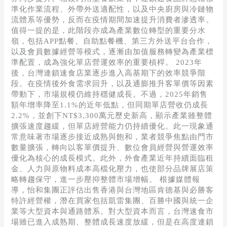
準化作業流程、外帶外送適配性，以及中央廚房與冷鏈物
流體系等優勢，反而在疫情期間加速提升消費者滲透率。
值得一提的是，此階段亦成為產業數位轉型的重要分水
嶺，包括APP點餐、自助點餐機、第三方外送平台合作，
以及會員數據經營等模式，逐漸由加值服務轉變為產業標
準配置，成為強化單店營運效率的重要槓桿。 2023年
後，台灣連鎖速食店業逐步進入高基期下的效率競爭階
段。在疫情後外食需求回升，以及通膨推升客單價等因素
帶動下，市場規模仍維持穩健成長。不過，2025年銷售
額年增率降至1.1%的近年低點，但同期單店營收仍成長
2.2%，並創下NT$3,300萬元歷史新高，顯示產業雖整體
擴張速度趨緩，但單店經營能力仍持續優化。此一現象通
常意味著市場逐步接近成熟與飽和，業者競爭焦點由門市
數量擴張，轉向以客單價提升、數位會員經營與營運效率
優化為核心的成長模式。此外，外食產業近年持續面臨租
金、人力與原物料成本高檔化壓力，也使部分品牌展店策
略轉趨保守，進一步壓抑整體市場增幅。 根據媒體報
導，怡和集團正評估出售香港與台灣地區肯德基與必勝客
特許經營權，潛在買家包括凱雷集團、百勝中國與統一企
業等大型資本與通路體系。對大型資本而言，台灣速食市
場雖已進入成熟期、整體成長速度放緩，但是在高度連鎖