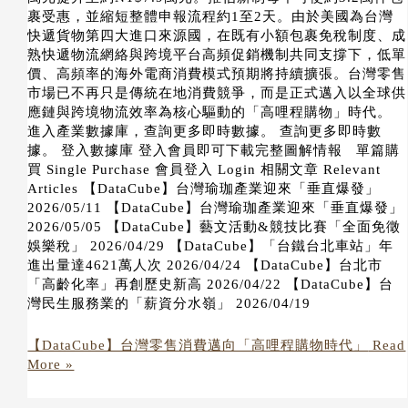
裹受惠，並縮短整體申報流程約1至2天。由於美國為台灣
快遞貨物第四大進口來源國，在既有小額包裹免稅制度、成
熟快遞物流網絡與跨境平台高頻促銷機制共同支撐下，低單
價、高頻率的海外電商消費模式預期將持續擴張。台灣零售
市場已不再只是傳統在地消費競爭，而是正式邁入以全球供
應鏈與跨境物流效率為核心驅動的「高哩程購物」時代。
進入產業數據庫，查詢更多即時數據。 查詢更多即時數
據。 登入數據庫 登入會員即可下載完整圖解情報 單篇購
買 Single Purchase 會員登入 Login 相關文章 Relevant
Articles 【DataCube】台灣瑜珈產業迎來「垂直爆發」
2026/05/11 【DataCube】台灣瑜珈產業迎來「垂直爆發」
2026/05/05 【DataCube】藝文活動&競技比賽「全面免徵
娛樂稅」 2026/04/29 【DataCube】「台鐵台北車站」年
進出量達4621萬人次 2026/04/24 【DataCube】台北市
「高齡化率」再創歷史新高 2026/04/22 【DataCube】台
灣民生服務業的「薪資分水嶺」 2026/04/19
【DataCube】台灣零售消費邁向「高哩程購物時代」
Read
More »