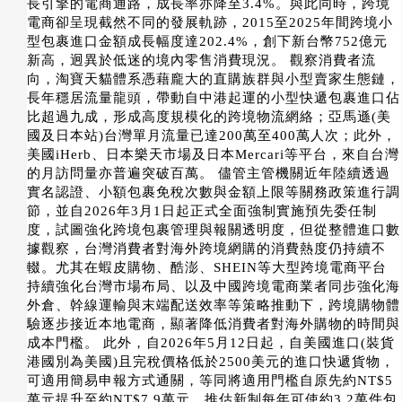
長引擎的電商通路，成長率亦降至3.4%。與此同時，跨境
電商卻呈現截然不同的發展軌跡，2015至2025年間跨境小
型包裹進口金額成長幅度達202.4%，創下新台幣752億元
新高，迥異於低迷的境內零售消費現況。 觀察消費者流
向，淘寶天貓體系憑藉龐大的直購族群與小型賣家生態鏈，
長年穩居流量龍頭，帶動自中港起運的小型快遞包裹進口佔
比超過九成，形成高度規模化的跨境物流網絡；亞馬遜(美
國及日本站)台灣單月流量已達200萬至400萬人次；此外，
美國iHerb、日本樂天市場及日本Mercari等平台，來自台灣
的月訪問量亦普遍突破百萬。 儘管主管機關近年陸續透過
實名認證、小額包裹免稅次數與金額上限等關務政策進行調
節，並自2026年3月1日起正式全面強制實施預先委任制
度，試圖強化跨境包裹管理與報關透明度，但從整體進口數
據觀察，台灣消費者對海外跨境網購的消費熱度仍持續不
輟。尤其在蝦皮購物、酷澎、SHEIN等大型跨境電商平台
持續強化台灣市場布局、以及中國跨境電商業者同步強化海
外倉、幹線運輸與末端配送效率等策略推動下，跨境購物體
驗逐步接近本地電商，顯著降低消費者對海外購物的時間與
成本門檻。 此外，自2026年5月12日起，自美國進口(裝貨
港國別為美國)且完稅價格低於2500美元的進口快遞貨物，
可適用簡易申報方式通關，等同將適用門檻自原先約NT$5
萬元提升至約NT$7.9萬元。推估新制每年可使約3.2萬件包